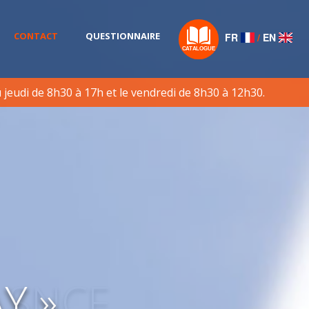
CONTACT
QUESTIONNAIRE
FR
/
EN
u jeudi de 8h30 à 17h et le vendredi de 8h30 à 12h30.
 SNCF