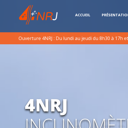
ACCUEIL
PRÉSENTATIO
Ouverture 4NRJ : Du lundi au jeudi du 8h30 à 17h et 
4NRJ
NOUVELLE 